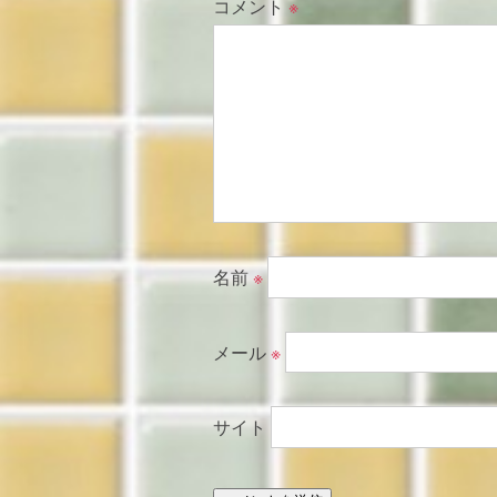
コメント
※
名前
※
メール
※
サイト