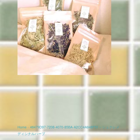
Home
›
48479D97-7208-4070-85BA-A2CC4A848F51 – シュクレメ
ディシナルハーブ