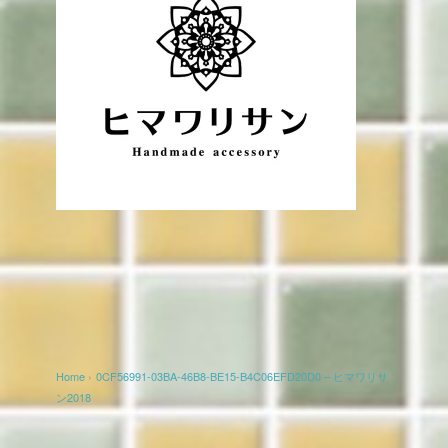
Home
›
0CF56991-03BA-46B8-BE15-B4C06EFD20D0 – ヒマワリサ
ン2018